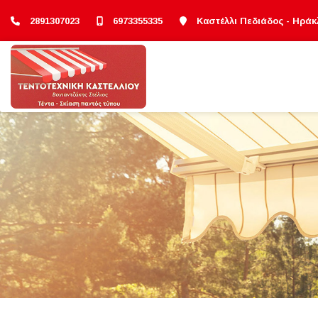
2891307023
6973355335
Καστέλλι Πεδιάδος - Ηράκ