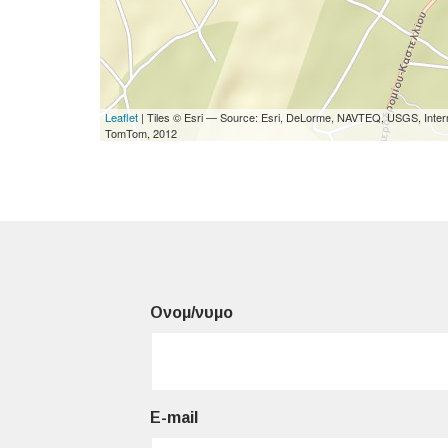
Leaflet
| Tiles © Esri — Source: Esri, DeLorme, NAVTEQ, USGS, Interm
TomTom, 2012
Ονομ/νυμο
E-mail