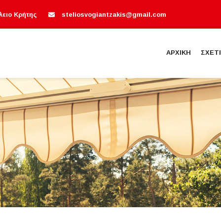
λειο Κρήτης
steliosvogiantzakis@gmail.com
ΑΡΧΙΚΗ
ΣΧΕΤ