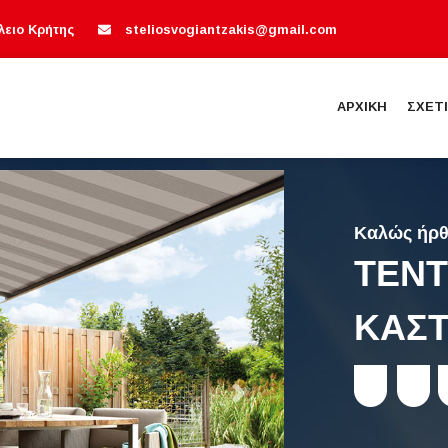
λειο Κρήτης
steliosvogiantzakis@gmail.com
ΑΡΧΙΚΗ
ΣΧΕΤ
Καλώς ήρθ
ΤΕΝΤ
ΚΑΣΤ