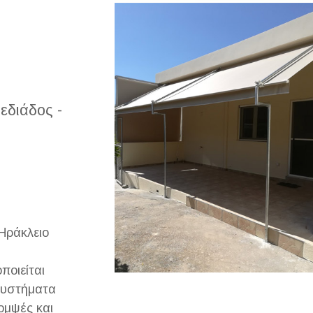
εδιάδος -
 Ηράκλειο
ποιείται
 συστήματα
ομψές και