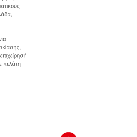
ματικούς
λάδα,
νια
σκίασης,
επιχείρησή
ε πελάτη